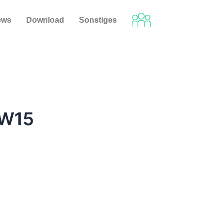
ews
Download
Sonstiges
KW15