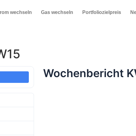
trom wechseln
Gas wechseln
Portfoliozielpreis
N
W15
Wochenbericht 
3
201.47 KB
1