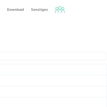
Download
Sonstiges
74
64.93 KB
1. November 2024