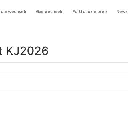
rom wechseln
Gas wechseln
Portfoliozielpreis
News
t KJ2026